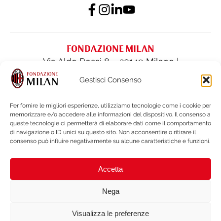
FONDAZIONE MILAN
Via Aldo Rossi 8 – 20149 Milano |
fondazione@acmilan.com
| Tel
(+39) 02-
Gestisci Consenso
62284522
| Fax (+39) 02-62284551
Per fornire le migliori esperienze, utilizziamo tecnologie come i cookie per
memorizzare e/o accedere alle informazioni del dispositivo. Il consenso a
PRIVACY POLICY
queste tecnologie ci permetterà di elaborare dati come il comportamento
COOKIE POLICY
di navigazione o ID unici su questo sito. Non acconsentire o ritirare il
consenso può influire negativamente su alcune caratteristiche e funzioni.
BILANCI E DOCUMENTI
NOTE LEGALI e WHISTLEBLOWING
Accetta
BRAND PROTECTION
ACCESSIBILITÀ
Nega
Visualizza le preferenze
Copyright © 2026 Fondazionemilan.org . Tutti i diritti riservati. Non