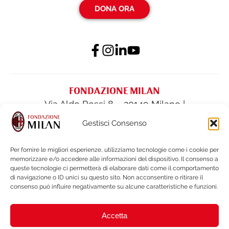
DONA ORA
FONDAZIONE MILAN
Via Aldo Rossi 8 – 20149 Milano |
fondazione@acmilan.com
| Tel
(+39) 02-
Gestisci Consenso
62284522
| Fax (+39) 02-62284551
Per fornire le migliori esperienze, utilizziamo tecnologie come i cookie per
memorizzare e/o accedere alle informazioni del dispositivo. Il consenso a
PRIVACY POLICY
queste tecnologie ci permetterà di elaborare dati come il comportamento
COOKIE POLICY
di navigazione o ID unici su questo sito. Non acconsentire o ritirare il
consenso può influire negativamente su alcune caratteristiche e funzioni.
BILANCI E DOCUMENTI
NOTE LEGALI e WHISTLEBLOWING
Accetta
BRAND PROTECTION