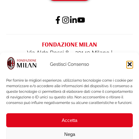
FONDAZIONE MILAN
Via Aldo Rossi 8 – 20149 Milano |
fondazione@acmilan.com
| Tel
(+39) 02-
Gestisci Consenso
62284522
| Fax (+39) 02-62284551
Per fornire le migliori esperienze, utilizziamo tecnologie come i cookie per
memorizzare e/o accedere alle informazioni del dispositivo. Il consenso a
PRIVACY POLICY
queste tecnologie ci permetterà di elaborare dati come il comportamento
COOKIE POLICY
di navigazione o ID unici su questo sito. Non acconsentire o ritirare il
consenso può influire negativamente su alcune caratteristiche e funzioni.
BILANCI E DOCUMENTI
NOTE LEGALI e WHISTLEBLOWING
Accetta
BRAND PROTECTION
ACCESSIBILITÀ
Nega