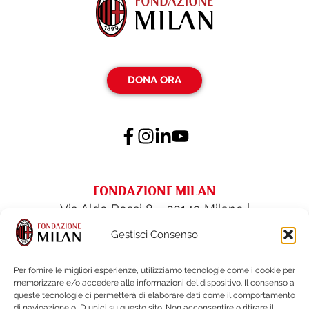
DONA ORA
FONDAZIONE MILAN
Via Aldo Rossi 8 – 20149 Milano |
fondazione@acmilan.com
| Tel
(+39) 02-
Gestisci Consenso
62284522
| Fax (+39) 02-62284551
Per fornire le migliori esperienze, utilizziamo tecnologie come i cookie per
memorizzare e/o accedere alle informazioni del dispositivo. Il consenso a
PRIVACY POLICY
queste tecnologie ci permetterà di elaborare dati come il comportamento
COOKIE POLICY
di navigazione o ID unici su questo sito. Non acconsentire o ritirare il