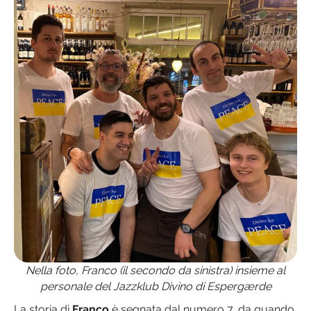
Nella foto, Franco (il secondo da sinistra) insieme al
personale del Jazzklub Divino di Espergærde
La storia di
Franco
è segnata dal numero 7, da quando