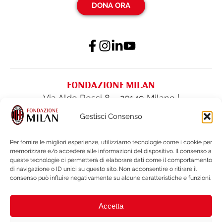
DONA ORA
FONDAZIONE MILAN
Via Aldo Rossi 8 – 20149 Milano |
fondazione@acmilan.com
| Tel
(+39) 02-
Gestisci Consenso
62284522
| Fax (+39) 02-62284551
Per fornire le migliori esperienze, utilizziamo tecnologie come i cookie per
memorizzare e/o accedere alle informazioni del dispositivo. Il consenso a
PRIVACY POLICY
queste tecnologie ci permetterà di elaborare dati come il comportamento
COOKIE POLICY
di navigazione o ID unici su questo sito. Non acconsentire o ritirare il
consenso può influire negativamente su alcune caratteristiche e funzioni.
BILANCI E DOCUMENTI
NOTE LEGALI e WHISTLEBLOWING
Accetta
BRAND PROTECTION
ACCESSIBILITÀ