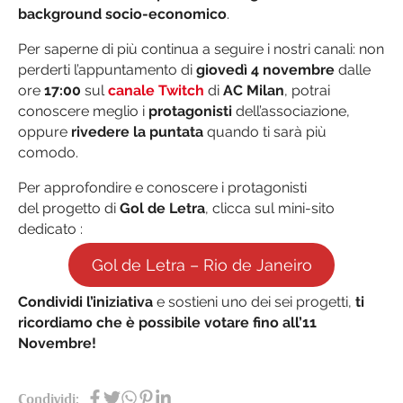
background socio-economico
.
Per saperne di più continua a seguire i nostri canali: non
perderti l’appuntamento di
giovedì 4 novembre
dalle
ore
17:00
sul
canale Twitch
di
AC Milan
, potrai
conoscere meglio i
protagonisti
dell’associazione,
oppure
rivedere la puntata
quando ti sarà più
comodo.
Per approfondire e conoscere i protagonisti
del progetto di
Gol de Letra
, clicca sul mini-sito
dedicato :
Gol de Letra – Rio de Janeiro
Condividi l’iniziativa
e sostieni uno dei sei progetti,
ti
ricordiamo che è possibile votare fino all’11
Novembre!
Condividi: