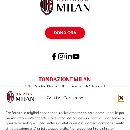
DONA ORA
FONDAZIONE MILAN
Via Aldo Rossi 8 – 20149 Milano |
fondazione@acmilan.com
| Tel
(+39) 02-
Gestisci Consenso
62284522
| Fax (+39) 02-62284551
Per fornire le migliori esperienze, utilizziamo tecnologie come i cookie per
memorizzare e/o accedere alle informazioni del dispositivo. Il consenso a
PRIVACY POLICY
queste tecnologie ci permetterà di elaborare dati come il comportamento
COOKIE POLICY
di navigazione o ID unici su questo sito. Non acconsentire o ritirare il