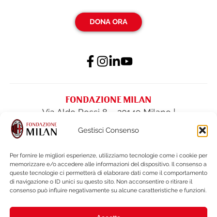
DONA ORA
FONDAZIONE MILAN
Via Aldo Rossi 8 – 20149 Milano |
fondazione@acmilan.com
| Tel
(+39) 02-
Gestisci Consenso
62284522
| Fax (+39) 02-62284551
Per fornire le migliori esperienze, utilizziamo tecnologie come i cookie per
memorizzare e/o accedere alle informazioni del dispositivo. Il consenso a
PRIVACY POLICY
queste tecnologie ci permetterà di elaborare dati come il comportamento
COOKIE POLICY
di navigazione o ID unici su questo sito. Non acconsentire o ritirare il
consenso può influire negativamente su alcune caratteristiche e funzioni.
BILANCI E DOCUMENTI
NOTE LEGALI e WHISTLEBLOWING