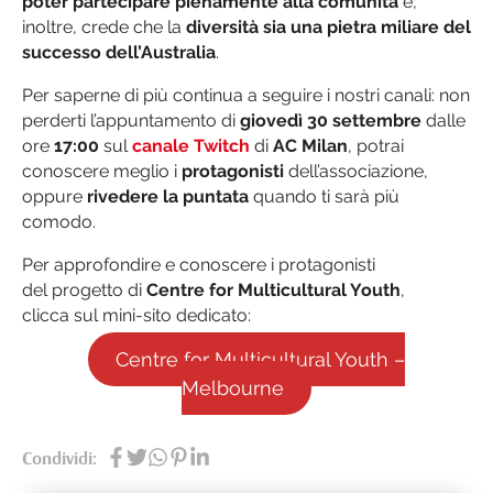
poter partecipare pienamente alla comunità
e,
inoltre, crede che la
diversità sia una pietra miliare del
successo dell’Australia
.
Per saperne di più continua a seguire i nostri canali: non
perderti l’appuntamento di
giovedì 30 settembre
dalle
ore
17:00
sul
canale Twitch
di
AC Milan
, potrai
conoscere meglio i
protagonisti
dell’associazione,
oppure
rivedere la puntata
quando ti sarà più
comodo.
Per approfondire e conoscere i protagonisti
del progetto di
Centre for Multicultural Youth
,
clicca sul mini-sito dedicato:
Centre for Multicultural Youth –
Melbourne
Condividi: