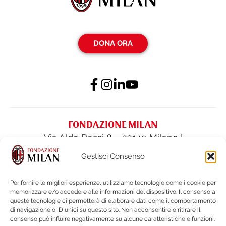
DONA ORA
FONDAZIONE MILAN
Via Aldo Rossi 8 – 20149 Milano |
fondazione@acmilan.com
| Tel
(+39) 02-
Gestisci Consenso
62284522
| Fax (+39) 02-62284551
Per fornire le migliori esperienze, utilizziamo tecnologie come i cookie per
memorizzare e/o accedere alle informazioni del dispositivo. Il consenso a
PRIVACY POLICY
queste tecnologie ci permetterà di elaborare dati come il comportamento
COOKIE POLICY
di navigazione o ID unici su questo sito. Non acconsentire o ritirare il
consenso può influire negativamente su alcune caratteristiche e funzioni.
BILANCI E DOCUMENTI