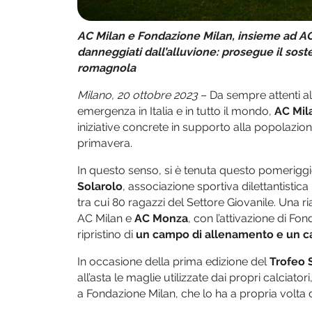
AC Milan e Fondazione Milan, insieme ad AC 
danneggiati dall’alluvione: prosegue il sos
romagnola
Milano, 20 ottobre 2023
– Da sempre attenti all
emergenza in Italia e in tutto il mondo,
AC Mil
iniziative concrete in supporto alla popolazio
primavera.
In questo senso, si è tenuta questo pomeriggi
Solarolo
, associazione sportiva dilettantistic
tra cui 80 ragazzi del Settore Giovanile. Una r
AC Milan e
AC Monza
, con l’attivazione di Fo
ripristino di
un campo di allenamento e un 
In occasione della prima edizione del
Trofeo 
all’asta le maglie utilizzate dai propri calciat
a Fondazione Milan, che lo ha a propria volta d