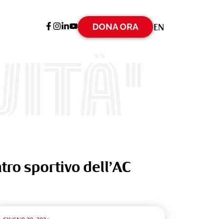
DONA ORA
EN
ità'
tro sportivo dell’AC