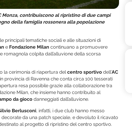
Monza, contribuiscono al ripristino di due campi
tegno della famiglia rossonera alla popolazione
e principali tematiche sociali e alle situazioni di
an
e
Fondazione Milan
continuano a promuovere
ne romagnola colpita dall’alluvione della scorsa
o la cerimonia di riapertura del
centro sportivo
dell’
AC
a in provincia di Ravenna che conta circa 100 tesserati
iapertura resa possibile grazie alla collaborazione tra
ndazione Milan, che insieme hanno contribuito al
campo da gioco
danneggiati dall’alluvione.
Silvio Berlusconi
, infatti, i due club hanno messo
ori, decorate da una patch speciale, e devoluto il ricavato
estinato al progetto di ripristino del centro sportivo.