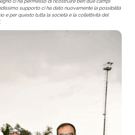
mpegno ci ha permesso di ricostruire ben due campi
randissimo supporto ci ha dato nuovamente la possibilità
io e per questo tutta la società e la collettività del
.