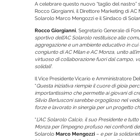
A celebrare questo nuovo “taglio del nastro” s
Rocco Giorgianni, il Direttore Marketing di A
Solarolo Marco Mengozzi e il Sindaco di Solar
Rocco Giorgianni
, Segretario Generale di Fon
sportivo dell’AC Solarolo restituisce alle comun
aggregazione e un ambiente educativo in cui cr
congiunto di AC Milan e AC Monza, unito all’
virtuoso di collaborazione fuori dal campo, vo
solidali
”.
Il Vice Presidente Vicario e Amministratore 
“
Questa iniziativa riempie il cuore di gioia per
importantissimo che permette ai giovani di cres
Silvio Berlusconi sarebbe orgoglioso nel ved
forze e lavorato in sinergia per un progetto che 
“
L’AC Solarolo Calcio, il suo Presidente e tutt
Monza per l’impegno profuso nei confronti de
Solarolo
Marco Mengozzi
–
e per la solidarie