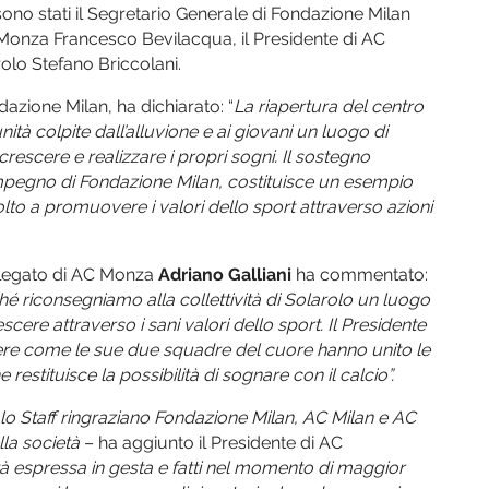
ono stati il Segretario Generale di Fondazione Milan
C Monza Francesco Bevilacqua, il Presidente di AC
olo Stefano Briccolani.
dazione Milan, ha dichiarato: “
La riapertura del centro
ità colpite dall’alluvione e ai giovani un luogo di
escere e realizzare i propri sogni. Il sostegno
impegno di Fondazione Milan, costituisce un esempio
lto a promuovere i valori dello sport attraverso azioni
Delegato di AC Monza
Adriano Galliani
ha commentato:
ché riconsegniamo alla collettività di Solarolo un luogo
cere attraverso i sani valori dello sport. Il Presidente
ere come le sue due squadre del cuore hanno unito le
restituisce la possibilità di sognare con il calcio”.
o lo Staff ringraziano Fondazione Milan, AC Milan e AC
lla società
– ha aggiunto il Presidente di AC
tà espressa in gesta e fatti nel momento di maggior