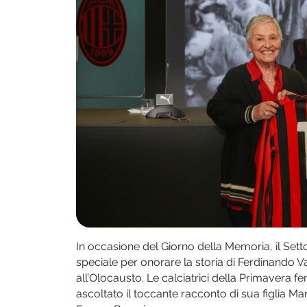
In occasione del Giorno della Memoria, il Set
speciale per onorare la storia di Ferdinando Va
all’Olocausto. Le calciatrici della Primavera 
ascoltato il toccante racconto di sua figlia Ma