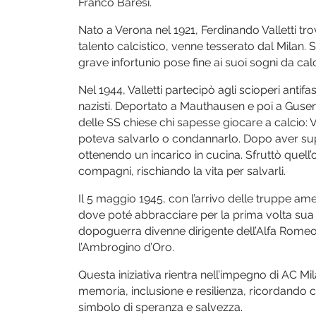
Franco Baresi.
Nato a Verona nel 1921, Ferdinando Valletti tro
talento calcistico, venne tesserato dal Milan.
grave infortunio pose fine ai suoi sogni da calc
Nel 1944, Valletti partecipò agli scioperi antif
nazisti. Deportato a Mauthausen e poi a Gusen
delle SS chiese chi sapesse giocare a calcio: V
poteva salvarlo o condannarlo. Dopo aver sup
ottenendo un incarico in cucina. Sfruttò quell’
compagni, rischiando la vita per salvarli.
Il 5 maggio 1945, con l’arrivo delle truppe amer
dove poté abbracciare per la prima volta sua f
dopoguerra divenne dirigente dell’Alfa Romeo e
l’Ambrogino d’Oro.
Questa iniziativa rientra nell’impegno di AC 
memoria, inclusione e resilienza, ricordando 
simbolo di speranza e salvezza.