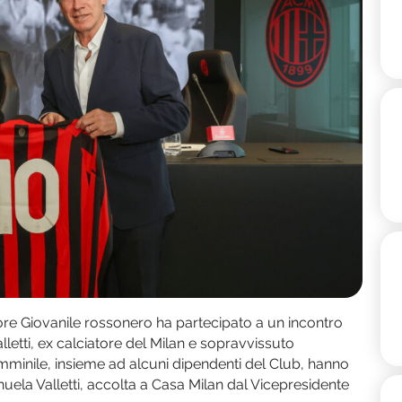
tore Giovanile rossonero ha partecipato a un incontro
lletti, ex calciatore del Milan e sopravvissuto
femminile, insieme ad alcuni dipendenti del Club, hanno
nuela Valletti, accolta a Casa Milan dal Vicepresidente