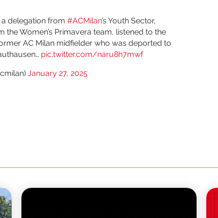
a delegation from
#ACMilan
’s Youth Sector,
m the Women’s Primavera team, listened to the
 former AC Milan midfielder who was deported to
Mauthausen…
pic.twitter.com/naru8h7mwf
acmilan)
January 27, 2025