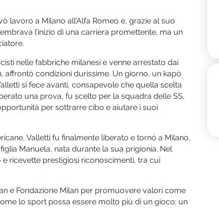
vò lavoro a Milano all’Alfa Romeo e, grazie al suo
 Sembrava l’inizio di una carriera promettente, ma un
iatore.
ascisti nelle fabbriche milanesi e venne arrestato dai
, affrontò condizioni durissime. Un giorno, un kapò
alletti si fece avanti, consapevole che quella scelta
erato una prova, fu scelto per la squadra delle SS,
opportunità per sottrarre cibo e aiutare i suoi
icane, Valletti fu finalmente liberato e tornò a Milano,
iglia Manuela, nata durante la sua prigionia. Nel
 ricevette prestigiosi riconoscimenti, tra cui
Milan e Fondazione Milan per promuovere valori come
come lo sport possa essere molto più di un gioco: un