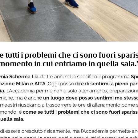
 tutti i problemi che ci sono fuori spari
momento in cui entriamo in quella sala.
mia Scherma Lia
da tre anni nello specifico il programma
Spo
zione Milan e AITA
. Oggi posso dire di
sentirmi a pieno par
ia.
L’Accademia per me non è solo allenamento, preparazione 
cniche, ma è anche
un luogo dove posso sentirmi me stess
 maestri riusciamo a trascorrere le ore di allenamento come 
l mondo, è
come se tutti i problemi che ci sono fuori spar
quella sala
.
i di essere cresciuto fisicamente, ma l’Accademia permette a