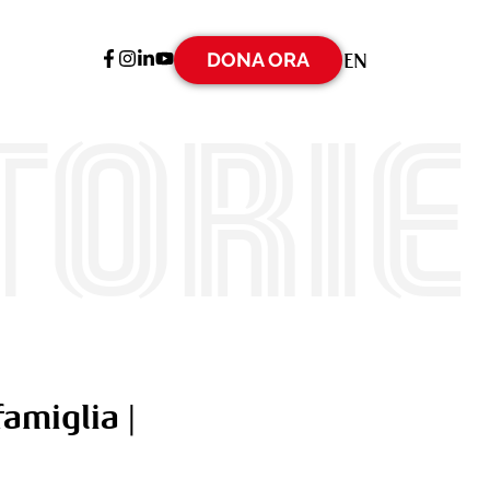
DONA ORA
EN
torie
amiglia |