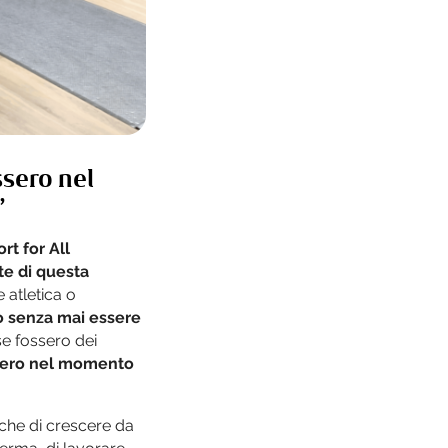
ssero nel
”
rt for All
te di questa
atletica o
o senza mai essere
se fossero dei
issero nel momento
nche di crescere da