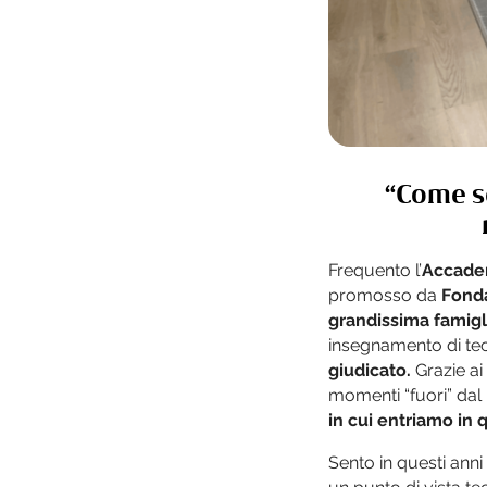
“Come se
Frequento l’
Accade
promosso da
Fonda
grandissima famigl
insegnamento di te
giudicato.
Grazie ai
momenti “fuori” da
in cui entriamo in 
Sento in questi ann