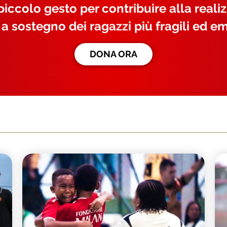
iccolo gesto per contribuire alla reali
 a sostegno dei ragazzi più fragili ed em
DONA ORA