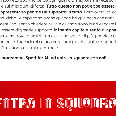
cnico nello sport. Io cerco ogni giorno di migliorarmi nella sc
 e sui miei punti di forza.
Tutto questo non potrebbe esserci 
appresentano per me un supporto in tutto.
Loro ormai mi c
unti deboli e capiscono anche quando ho qualcosa che non v
omenti “no” senza chiedere nulla e quando sono io ad esporre 
 essere di grande supporto.
Mi sento capito e sento di app
mia ho trovato amici, con alcuni ho legato di più, per età o c
ran bene. L’accademia è una vera famiglia, ci si aiuta e suppo
 è un luogo che mi piace molto.
l programma Sport for All ed entra in squadra con noi!
ENTRA IN SQUADRA