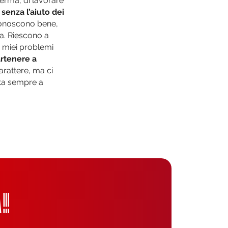
herma, di lavorare
senza l’aiuto dei
onoscono bene,
a. Riescono a
i miei problemi
artenere a
arattere, ma ci
rta sempre a
!