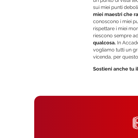
un punto di vista te
sui miei punti deboli
miei maestri che r
conoscono i miei p
rispettare i miei m
riescono sempre ad
qualcosa.
In Accade
vogliamo tutti un g
vicenda, per questo
Sostieni anche tu i