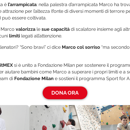
ta è
l’arrampicata
: nella palestra d’arrampicata Marco ha trov
ile attrazione per l’altezza (fonte di diversi momenti di terrore pe
 può essere coltivata.
a, Marco
valorizza
le
sue capacità
di scalatore insieme agli alt
cuni
limiti
legati all’attenzione.
llenatori? “Sono bravi” ci dice
Marco col sorriso
“ma secondo 
itMEX
si è unito a Fondazione Milan per sostenere il progr
 aiutare bambini come Marco a superare i propri limiti e a sc
 team di
Fondazione Milan
e sostieni il programma Sport for Al
DONA ORA