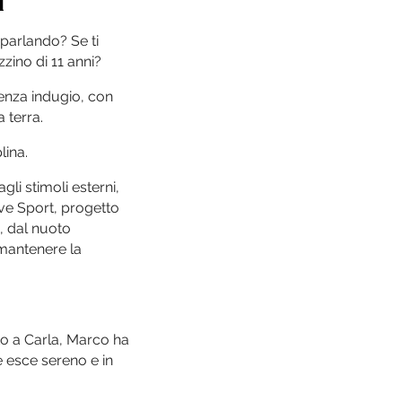
i
 parlando? Se ti
zzino di 11 anni?
 senza indugio, con
a terra.
lina.
gli stimoli esterni,
ive Sport, progetto
, dal nuoto
i mantenere la
to a Carla, Marco ha
ne esce sereno e in