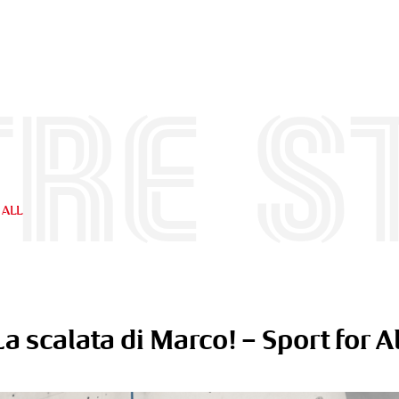
re s
 ALL
La scalata di Marco! – Sport for Al