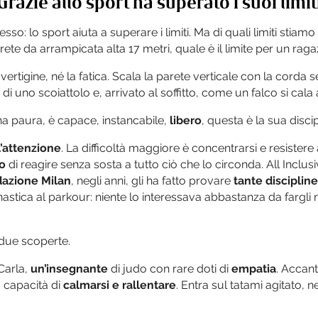
Grazie allo sport ha superato i suoi limit
so: lo sport aiuta a superare i limiti. Ma di quali limiti stiamo
rete da arrampicata alta 17 metri, quale è il limite per un raga
a vertigine, né la fatica. Scala la parete verticale con la corda
 di uno scoiattolo e, arrivato al soffitto, come un falco si cala 
na paura, è capace, instancabile,
libero
, questa è la sua discip
l’attenzione
. La difficoltà maggiore è concentrarsi e resistere a
so
di reagire senza sosta a tutto ciò che lo circonda. All Inclus
azione Milan
, negli anni, gli ha fatto provare
tante discipline
ginnastica al parkour: niente lo interessava abbastanza da fargl
 due scoperte.
Carla,
un’insegnante
di judo con rare doti di
empatia
. Accan
a capacità di
calmarsi e rallentare
. Entra sul tatami agitato, 