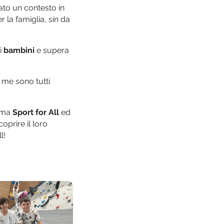
ato un contesto in
r la famiglia, sin da
ri
bambini
e supera
me sono tutti
amma
Sport for All
ed
oprire il loro
l!