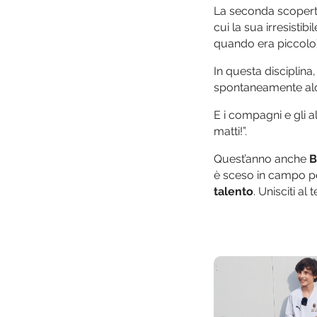
La seconda scoper
cui la sua irresistib
quando era piccolo)
In questa disciplin
spontaneamente al
E i compagni e gli a
matti!”.
Quest’anno anche
B
è sceso in campo per
talento
. Unisciti al