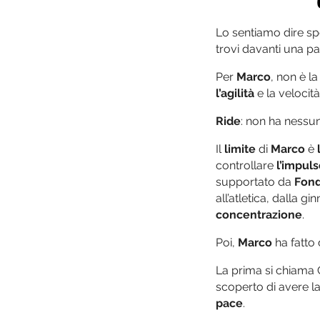
Lo sentiamo dire spes
trovi davanti una pa
Per
Marco
, non è l
l’agilità
e la velocità
Ride
: non ha nessu
Il
limite
di
Marco
è
controllare
l’impul
supportato da
Fond
all’atletica, dalla 
concentrazione
.
Poi,
Marco
ha fatto
La prima si chiama 
scoperto di avere l
pace
.