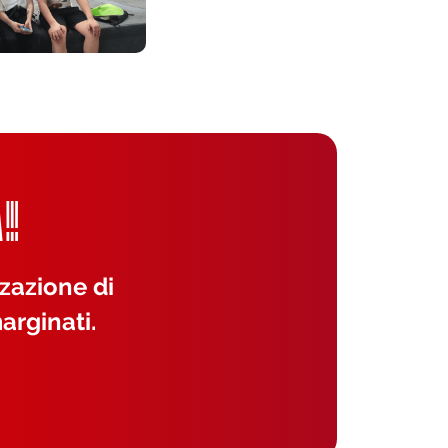
!
zzazione di
arginati.