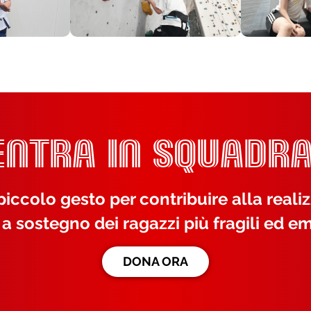
ENTRA IN SQUADRA
iccolo gesto per contribuire alla reali
 a sostegno dei ragazzi più fragili ed em
DONA ORA