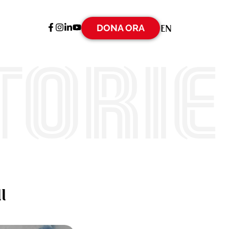
DONA ORA
EN
torie
l