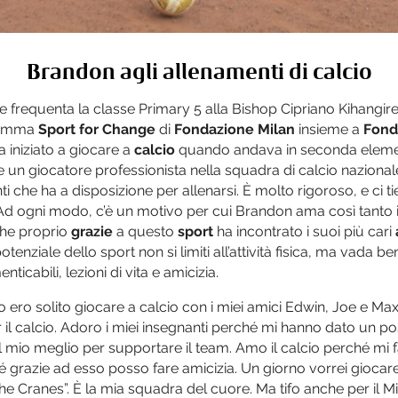
Brandon agli allenamenti di calcio
 e frequenta la classe Primary 5 alla Bishop Cipriano Kihangir
gramma
Sport for Change
di
Fondazione
Milan
insieme a
Fonda
 iniziato a giocare a
calcio
quando andava in seconda elemen
e un giocatore professionista nella squadra di calcio nazion
ti che ha a disposizione per allenarsi. È molto rigoroso, e ci t
d ogni modo, c’è un motivo per cui Brandon ama così tanto il 
 che proprio
grazie
a questo
sport
ha incontrato i suoi più cari
tenziale dello sport non si limiti all’attività fisica, ma vada b
nticabili, lezioni di vita e amicizia.
 ero solito giocare a calcio con i miei amici Edwin, Joe e Ma
r il calcio. Adoro i miei insegnanti perché mi hanno dato un p
 mio meglio per supportare il team. Amo il calcio perché mi 
 grazie ad esso posso fare amicizia. Un giorno vorrei giocare
e Cranes”. È la mia squadra del cuore. Ma tifo anche per il Mil