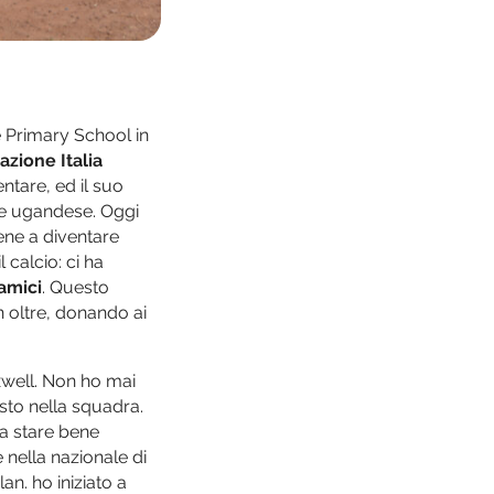
e Primary School in
zione Italia
tare, ed il suo
ale ugandese. Oggi
iene a diventare
calcio: ci ha
amici
. Questo
en oltre, donando ai
xwell. Non ho mai
osto nella squadra.
fa stare bene
 nella nazionale di
an. ho iniziato a