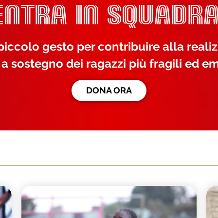
ENTRA IN SQUADRA
iccolo gesto per contribuire alla reali
 a sostegno dei ragazzi più fragili ed em
DONA ORA