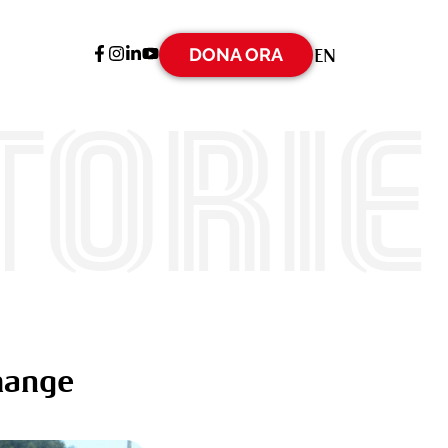
DONA ORA
EN
torie
Change