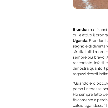
Brandon
ha 12 anni
cui è attivo il pro
Uganda
. Brandon ha
sogno
è di diventar
sfrutta tutti i momen
sempre più bravo! A
raccontato, infatti,
dimostra quanto il po
ragazzi ricordi indime
“Quando ero piccolo
perso l’interesse pe
Ho sempre fatto del
fisicamente e perché
calcio ugandese. “Th