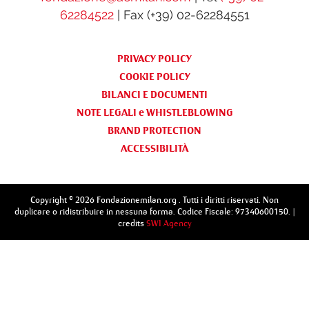
62284522
| Fax (+39) 02-62284551
PRIVACY POLICY
COOKIE POLICY
BILANCI E DOCUMENTI
NOTE LEGALI e WHISTLEBLOWING
BRAND PROTECTION
ACCESSIBILITÀ
Copyright © 2026 Fondazionemilan.org . Tutti i diritti riservati. Non
duplicare o ridistribuire in nessuna forma. Codice Fiscale: 97340600150. |
credits
SWI Agency