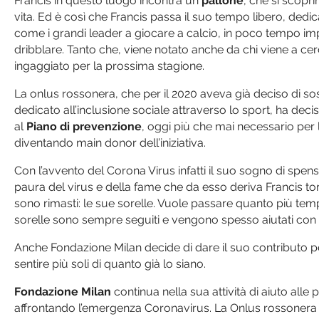
Francis in questo luogo incontra un
pallone
, che si scopr
vita. Ed è così che Francis passa il suo tempo libero, ded
come i grandi leader a giocare a calcio, in poco tempo imp
dribblare. Tanto che, viene notato anche da chi viene a cerc
ingaggiato per la prossima stagione.
La onlus rossonera, che per il 2020 aveva già deciso di sos
dedicato all’inclusione sociale attraverso lo sport, ha deciso
al
Piano di prevenzione
, oggi più che mai necessario per
diventando main donor dell’iniziativa.
Con l’avvento del Corona Virus infatti il suo sogno di spens
paura del virus e della fame che da esso deriva Francis torna
sono rimasti: le sue sorelle. Vuole passare quanto più tempo
sorelle sono sempre seguiti e vengono spesso aiutati con 
Anche Fondazione Milan decide di dare il suo contributo per 
sentire più soli di quanto già lo siano.
Fondazione Milan
continua nella sua attività di aiuto alle
affrontando l’emergenza Coronavirus. La Onlus rossonera ha 