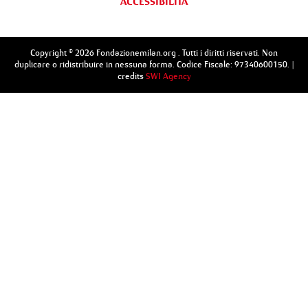
ACCESSIBILITÀ
Copyright © 2026 Fondazionemilan.org . Tutti i diritti riservati. Non
duplicare o ridistribuire in nessuna forma. Codice Fiscale: 97340600150. |
credits
SWI Agency