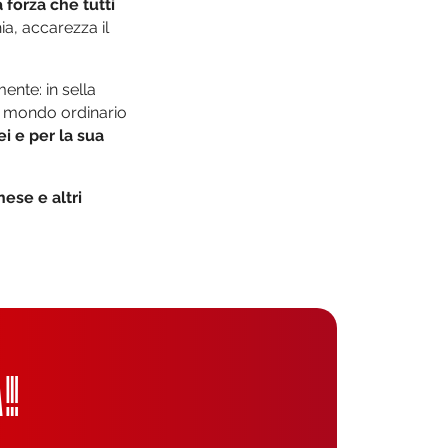
 forza che tutti
a, accarezza il
mente: in sella
del mondo ordinario
ei e per la sua
ese e altri
!