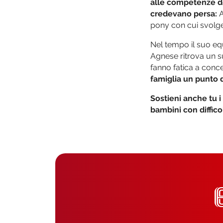
alle competenze del
credevano persa:
A
pony con cui svolge
Nel tempo il suo equil
Agnese ritrova un su
fanno fatica a conc
famiglia un punto d
Sostieni anche tu i
bambini con diffico