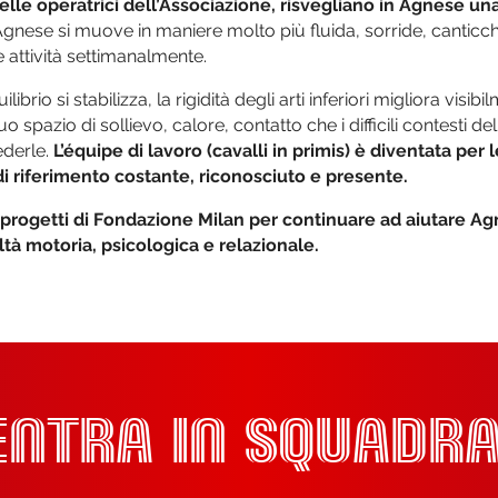
le operatrici dell’Associazione, risvegliano in Agnese una
gnese si muove in maniere molto più fluida, sorride, canticchi
 attività settimanalmente.
ibrio si stabilizza, la rigidità degli arti inferiori migliora visibil
o spazio di sollievo, calore, contatto che i difficili contesti 
ederle.
L’équipe di lavoro (cavalli in primis) è diventata per l
i riferimento costante, riconosciuto e presente.
 progetti di Fondazione Milan per continuare ad aiutare Agn
ltà motoria, psicologica e relazionale.
ENTRA IN SQUADRA