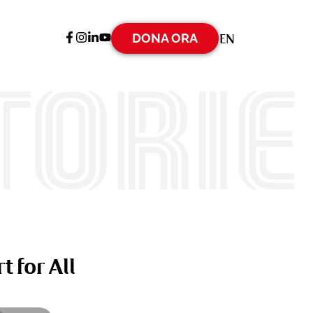
DONA ORA
EN
torie
t for All