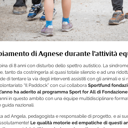
biamento di Agnese durante l’attività eq
a di 8 anni con disturbo dello spettro autistico. La sindrome 
 tanto da costringerla al quasi totale silenzio e ad una ridot
e di tentare la via degli interventi assistiti con gli animali e si 
volontariato “Il Paddock” con cui collabora
Sportfund fondazi
’anno ha aderito al programma Sport for All di Fondazione
’anni in questo ambito con una équipe multidisciplinare form
e guida nazionali.
ta ad Angela, pedagogista e responsabile di progetto, e ai su
assolutamente!
Le qualità motorie ed empatiche di questi a