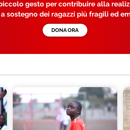
iccolo gesto per contribuire alla reali
 a sostegno dei ragazzi più fragili ed em
DONA ORA