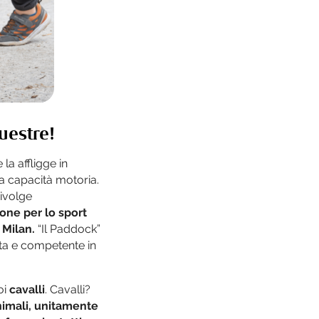
uestre!
la affligge in
ta capacità motoria.
rivolge
one per lo sport
 Milan.
“Il Paddock”
ata e competente in
oi
cavalli
. Cavalli?
nimali, unitamente