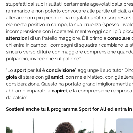
stupefatti dai suoi risultati, certamente agevolati dalla pr
rammarico è non poterlo convocare alle partite ufficiali, a 
allenare con i più piccoli ci ha regalato un’altra sorpresa
elemento positivo in campo, la sua irruenza (spesso invol
incomprensione con i coetanei, mentre oggi con i più picc
attenzioni
di un fratello maggiore. È il primo a
consolare
c
chi entra in campo: i compagni di squadra ricambiano le at
sincero verso di lui e con maggiore comprensione quando i 
polpaccio, invece che sul pallone.”
“Lo
sport
per lui è
condivisione
” aggiunge il suo tutor Di
gioia
di stare con gli
amici
, con me e Matteo, con gli allen
considerazione. Questo ha portato grandi miglioramenti a
abbiamo imparato a
capirci
, e la comprensione reciproca 
da calcio”.
Sostieni anche tu il programma Sport for All ed entra in