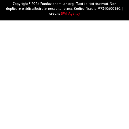
Copyright © 2026 Fondazionemilan.org . Tutti i diritti riservati. Non
duplicare o ridistribuire in nessuna forma. Codice Fiscale: 97340600150. |
credits
SWI Agency