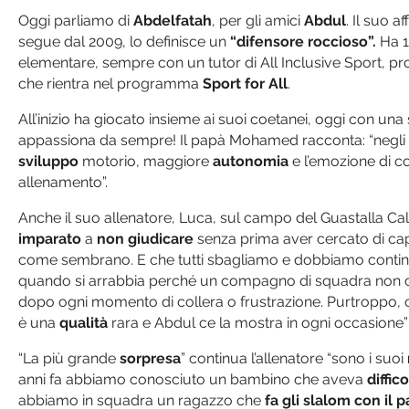
Oggi parliamo di
Abdelfatah
, per gli amici
Abdul
. Il suo 
segue dal 2009, lo definisce un
“difensore roccioso”.
Ha 1
elementare, sempre con un tutor di All Inclusive Sport, p
che rientra nel programma
Sport for All
.
All’inizio ha giocato insieme ai suoi coetanei, oggi con una s
appassiona da sempre! Il papà Mohamed racconta: “negli ann
sviluppo
motorio, maggiore
autonomia
e l’emozione di c
allenamento”.
Anche il suo allenatore, Luca, sul campo del Guastalla Cal
imparato
a
non giudicare
senza prima aver cercato di ca
come sembrano. E che tutti sbagliamo e dobbiamo continua
quando si arrabbia perché un compagno di squadra non capi
dopo ogni momento di collera o frustrazione. Purtroppo, og
è una
qualità
rara e Abdul ce la mostra in ogni occasione”
“La più grande
sorpresa
” continua l’allenatore “sono i suoi
anni fa abbiamo conosciuto un bambino che aveva
diffic
abbiamo in squadra un ragazzo che
fa gli slalom con il 