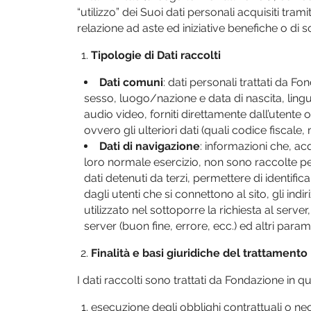
“utilizzo” dei Suoi dati personali acquisiti tram
relazione ad aste ed iniziative benefiche o di so
Tipologie di Dati raccolti
Dati comuni
: dati personali trattati da 
sesso, luogo/nazione e data di nascita, lingua
audio video, forniti direttamente dall’utente o 
ovvero gli ulteriori dati (quali codice fisca
Dati di navigazione
: informazioni che, ac
loro normale esercizio, non sono raccolte per
dati detenuti da terzi, permettere di identifica
dagli utenti che si connettono al sito, gli indi
utilizzato nel sottoporre la richiesta al serve
server (buon fine, errore, ecc.) ed altri param
Finalità e basi giuridiche del trattamento
I dati raccolti sono trattati da Fondazione in q
esecuzione degli obblighi contrattuali o ne