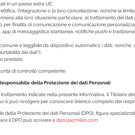
ati in un paese extra UE;
ettifica, l’integrazione o la loro cancellazione, nonché la limi
onnessi alla loro situazione particolare, al trattamento dei dati
ano per finalità di comunicazione e comunicazione personalizza
 app di messaggistica istantanea, notifiche push) e tradizion
 comune e leggibile da dispositivo automatico i dati, nonché, se
rtabilità dei dati”);
o prestato.
utorità di controllo competente.
Responsabile della Protezione dei dati Personali
 di trattamento indicate nella presente informativa, il Titolare 
 cui si può rivolgere per conoscere l’elenco completo dei respo
 della Protezione dei dati Personali (DPO), figura specializza
ttare il DPO può scrivere a
dpo@acmilan.com
.