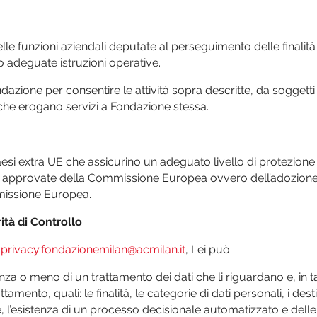
delle funzioni aziendali deputate al perseguimento delle final
o adeguate istruzioni operative.
ondazione per consentire le attività sopra descritte, da sogget
che erogano servizi a Fondazione stessa.
aesi extra UE che assicurino un adeguato livello di protezione de
za approvate della Commissione Europea ovvero dell’adozione,
missione Europea.
rità di Controllo
o
privacy.fondazionemilan@acmilan.it
, Lei può:
nza o meno di un trattamento dei dati che li riguardano e, in ta
amento, quali: le finalità, le categorie di dati personali, i desti
 l’esistenza di un processo decisionale automatizzato e delle l