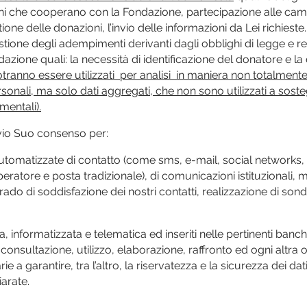
oni che cooperano con la Fondazione, partecipazione alle cam
one delle donazioni, l’invio delle informazioni da Lei richieste.
estione degli adempimenti derivanti dagli obblighi di legge e 
azione quali: la necessità di identificazione del donatore e la dif
 potranno essere utilizzati per analisi in maniera non totalme
sonali, ma solo dati aggregati, che non sono utilizzati a sost
mentali).
revio Suo consenso per:
 automatizzate di contatto (come sms, e-mail, social networks,
eratore e posta tradizionale), di comunicazioni istituzionali, m
rado di soddisfazione dei nostri contatti, realizzazione di sonda
a, informatizzata e telematica ed inseriti nelle pertinenti banc
 consultazione, utilizzo, elaborazione, raffronto ed ogni alt
ie a garantire, tra l’altro, la riservatezza e la sicurezza dei d
iarate.