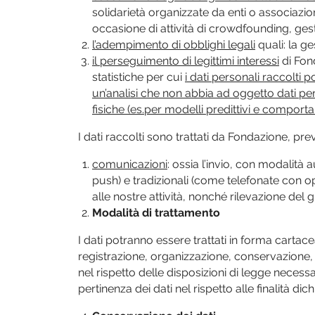
solidarietà organizzate da enti o associazi
occasione di attività di crowdfounding, gesti
l’adempimento di obblighi legali
quali: la g
il perseguimento di legittimi interessi
di Fond
statistiche per cui
i dati personali raccolti
un’analisi che non abbia ad oggetto dati per
fisiche (es.per modelli predittivi e comporta
I dati raccolti sono trattati da Fondazione, p
comunicazioni
: ossia l’invio, con modalità
push) e tradizionali (come telefonate con op
alle nostre attività, nonché rilevazione del g
Modalità di trattamento
I dati potranno essere trattati in forma cartace
registrazione, organizzazione, conservazione,
nel rispetto delle disposizioni di legge necessar
pertinenza dei dati nel rispetto alle finalità dich