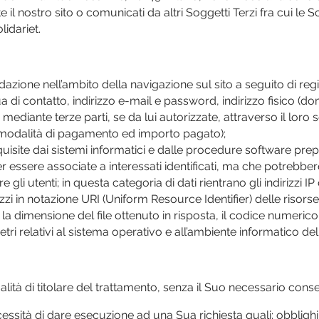
ite il nostro sito o comunicati da altri Soggetti Terzi fra cui le
lidariet.
Fondazione nell’ambito della navigazione sul sito a seguito di
 di contatto, indirizzo e-mail e password, indirizzo fisico (do
mediante terze parti, se da lui autorizzate, attraverso il loro s
le, modalità di pagamento ed importo pagato);
quisite dai sistemi informatici e dalle procedure software pre
 essere associate a interessati identificati, ma che potrebbe
re gli utenti; in questa categoria di dati rientrano gli indirizzi 
rizzi in notazione URI (Uniform Resource Identifier) delle risorse 
r, la dimensione del file ottenuto in risposta, il codice numeric
etri relativi al sistema operativo e all’ambiente informatico dell
ualità di titolare del trattamento, senza il Suo necessario consen
cessità di dare esecuzione ad una Sua richiesta
quali: obblighi