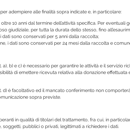
er adempiere alle finalità sopra indicate e, in particolare:
non oltre 10 anni dal termine dell’attività specifica. Per eventuali 
so giudiziale, per tutta la durata dello stesso, fino all’esaurime
 i dati sono conservati per 5 anni dalla raccolta;
azione, i dati sono conservati per 24 mesi dalla raccolta e com
. a), b) e c) è necessario per garantire le attività e il servizio ric
ilità di emettere ricevuta relativa alla donazione effettuata 
 lett. d) è facoltativo ed il mancato conferimento non comport
 comunicazione sopra previste.
nti in qualità di titolari del trattamento, fra cui, in particola
soggetti, pubblici o privati, legittimati a richiedere i dati.