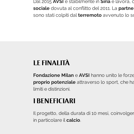
Dal 2015
AVSI
è stabilmente in
Siria
e lavora, c
sociale
dovuta al conflitto del 2011. La
partne
sono stati colpiti dal
terremoto
avvenuto lo sc
LE FINALITÀ
Fondazione Milan
e
AVSI
hanno unito le forze 
proprio potenziale
attraverso lo sport, che h
limiti e distinzioni.
I BENEFICIARI
Il progetto, della durata di 10 mesi, coinvolger
in particolare il
calcio
.