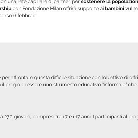
on una rete capillare di partner, per
sostenere la popolazio
rship
con Fondazione Milan offrirà supporto ai
bambini
vulner
orso 6 febbraio.
per affrontare questa difficile situazione con l’obiettivo di offri
a il pregio di essere uno strumento educativo “informale” ch
à 270 giovani, compresi tra i 7 e i 17 anni. I partecipanti al p