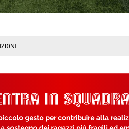
UZIONI
ENTRA IN SQUADRA
iccolo gesto per contribuire alla reali
 a sostegno dei ragazzi più fragili ed em