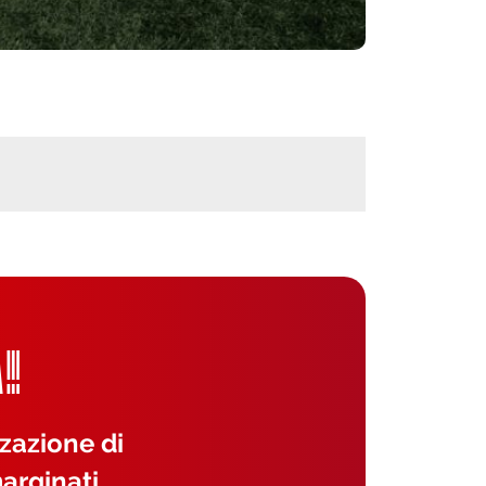
!
zzazione di
arginati.