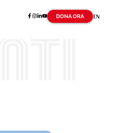
DONA ORA
EN
nti