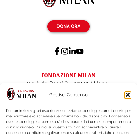
DONA ORA
FONDAZIONE MILAN
Via Aldo Rossi 8 – 20149 Milano |
fondazione@acmilan.com
| Tel
(+39) 02-
Gestisci Consenso
62284522
| Fax (+39) 02-62284551
Per fornire le migliori esperienze, utilizziamo tecnologie come i cookie per
memorizzare e/o accedere alle informazioni del dispositivo. Il consenso a
PRIVACY POLICY
queste tecnologie ci permetterà di elaborare dati come il comportamento
COOKIE POLICY
di navigazione o ID unici su questo sito. Non acconsentire o ritirare il
consenso può influire negativamente su alcune caratteristiche e funzioni.
BILANCI E DOCUMENTI