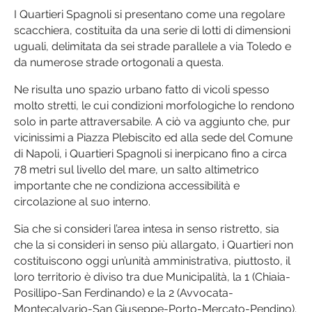
I Quartieri Spagnoli si presentano come una regolare
scacchiera, costituita da una serie di lotti di dimensioni
uguali, delimitata da sei strade parallele a via Toledo e
da numerose strade ortogonali a questa.
Ne risulta uno spazio urbano fatto di vicoli spesso
molto stretti, le cui condizioni morfologiche lo rendono
solo in parte attraversabile. A ciò va aggiunto che, pur
vicinissimi a Piazza Plebiscito ed alla sede del Comune
di Napoli, i Quartieri Spagnoli si inerpicano fino a circa
78 metri sul livello del mare, un salto altimetrico
importante che ne condiziona accessibilità e
circolazione al suo interno.
Sia che si consideri l’area intesa in senso ristretto, sia
che la si consideri in senso più allargato, i Quartieri non
costituiscono oggi un’unità amministrativa, piuttosto, il
loro territorio è diviso tra due Municipalità, la 1 (Chiaia-
Posillipo-San Ferdinando) e la 2 (Avvocata-
Montecalvario-San Giuseppe-Porto-Mercato-Pendino).