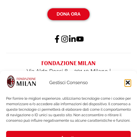
DONA ORA
FONDAZIONE MILAN
Via Aldo Rossi 8 – 20149 Milano |
fondazione@acmilan.com
| Tel
(+39) 02-
Gestisci Consenso
62284522
| Fax (+39) 02-62284551
Per fornire le migliori esperienze, utilizziamo tecnologie come i cookie per
memorizzare e/o accedere alle informazioni del dispositivo. Il consenso a
PRIVACY POLICY
queste tecnologie ci permetterà di elaborare dati come il comportamento
COOKIE POLICY
di navigazione o ID unici su questo sito. Non acconsentire o ritirare il
consenso può influire negativamente su alcune caratteristiche e funzioni.
BILANCI E DOCUMENTI
NOTE LEGALI e WHISTLEBLOWING