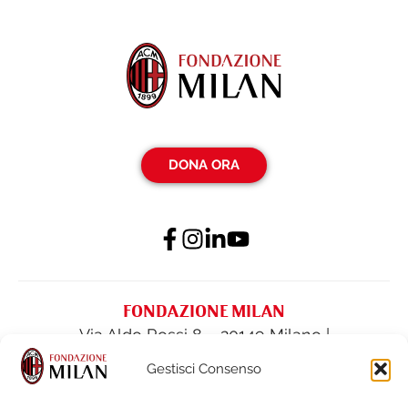
DONA ORA
FONDAZIONE MILAN
Via Aldo Rossi 8 – 20149 Milano |
fondazione@acmilan.com
| Tel
(+39) 02-
Gestisci Consenso
62284522
| Fax (+39) 02-62284551