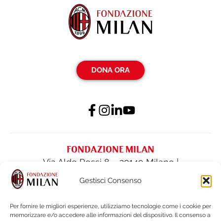
DONA ORA
FONDAZIONE MILAN
Via Aldo Rossi 8 – 20149 Milano |
fondazione@acmilan.com
| Tel
(+39) 02-
Gestisci Consenso
62284522
| Fax (+39) 02-62284551
Per fornire le migliori esperienze, utilizziamo tecnologie come i cookie per
memorizzare e/o accedere alle informazioni del dispositivo. Il consenso a
PRIVACY POLICY