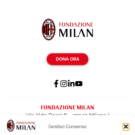
DONA ORA
FONDAZIONE MILAN
Via Aldo Rossi 8 – 20149 Milano |
fondazione@acmilan.com
| Tel
(+39) 02-
Gestisci Consenso
62284522
| Fax (+39) 02-62284551